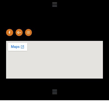
Copyright 2023 © Mehmet Cevdet Köse |MCK-Bau GmbH