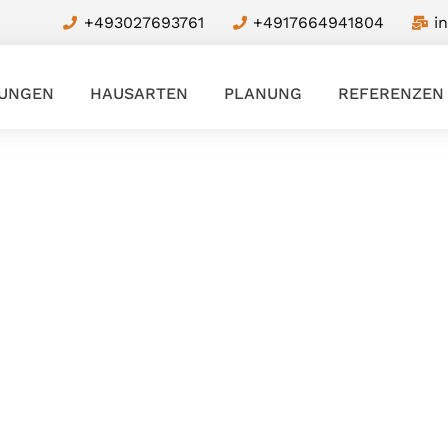
‎+493027693761
‎+4917664941804
i
TUNGEN
HAUSARTEN
PLANUNG
REFERENZEN