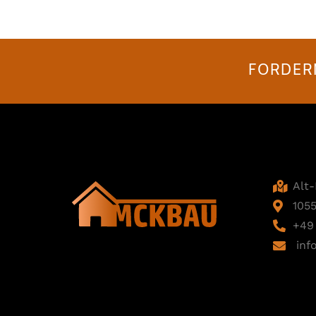
FORDERN
Alt
1055
+49
inf