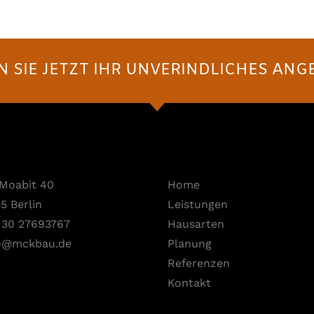
 SIE JETZT IHR UNVERINDLICHES ANG
-Moabit 40
Home
5 Berlin
Leistungen
 30 27693767
Hausarten
o@mckbau.de
Planung
Referenzen
Kontakt